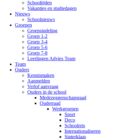
Schooltijden
Vakanties en studiedagen
Nieuws
Schoolnieuws
Groepen
Groepsindeling
Groep 1-2
Groep 3-4
Groep 5-6
Groep 7-8
Leerlingen Advies Team
Team
Ouders
Kennismaken
Aanmelden
Verlof aanvraag
Ouders in de school
Medezeggenschapsraad
Ouderraad
Werkgroepen
Sport
Deco
Schoolreis
Internationaliseren
Sinterklaas