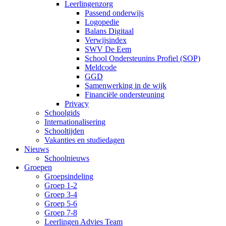
Leerlingenzorg
Passend onderwijs
Logopedie
Balans Digitaal
Verwijsindex
SWV De Eem
School Ondersteunins Profiel (SOP)
Meldcode
GGD
Samenwerking in de wijk
Financiële ondersteuning
Privacy
Schoolgids
Internationalisering
Schooltijden
Vakanties en studiedagen
Nieuws
Schoolnieuws
Groepen
Groepsindeling
Groep 1-2
Groep 3-4
Groep 5-6
Groep 7-8
Leerlingen Advies Team