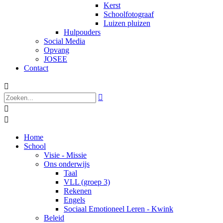
Kerst
Schoolfotograaf
Luizen pluizen
Hulpouders
Social Media
Opvang
JOSEE
Contact




Home
School
Visie - Missie
Ons onderwijs
Taal
VLL (groep 3)
Rekenen
Engels
Sociaal Emotioneel Leren - Kwink
Beleid