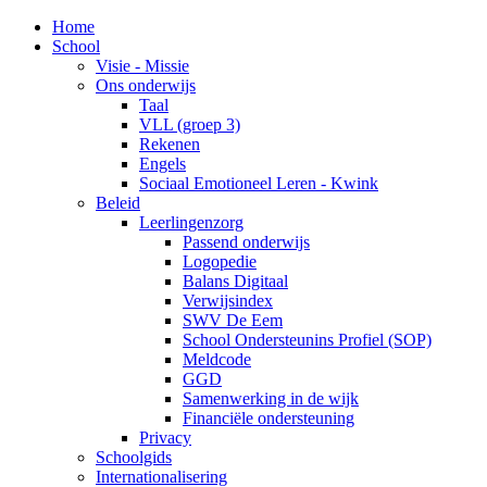
Home
School
Visie - Missie
Ons onderwijs
Taal
VLL (groep 3)
Rekenen
Engels
Sociaal Emotioneel Leren - Kwink
Beleid
Leerlingenzorg
Passend onderwijs
Logopedie
Balans Digitaal
Verwijsindex
SWV De Eem
School Ondersteunins Profiel (SOP)
Meldcode
GGD
Samenwerking in de wijk
Financiële ondersteuning
Privacy
Schoolgids
Internationalisering