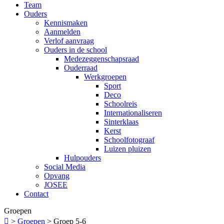
Team
Ouders
Kennismaken
Aanmelden
Verlof aanvraag
Ouders in de school
Medezeggenschapsraad
Ouderraad
Werkgroepen
Sport
Deco
Schoolreis
Internationaliseren
Sinterklaas
Kerst
Schoolfotograaf
Luizen pluizen
Hulpouders
Social Media
Opvang
JOSEE
Contact
Groepen

>
Groepen
>
Groep 5-6