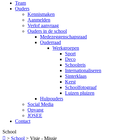
Team
Ouders
Kennismaken
Aanmelden
Verlof aanvraag
Ouders in de school
Medezeggenschapsraad
Ouderraad
Werkgroepen
Sport
Deco
Schoolreis
Internationaliseren
Sinterklaas
Kerst
Schoolfotograaf
Luizen pluizen
Hulpouders
Social Media
Opvang
JOSEE
Contact
School

>
School
>
Visie - Missie