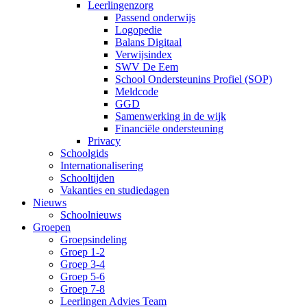
Leerlingenzorg
Passend onderwijs
Logopedie
Balans Digitaal
Verwijsindex
SWV De Eem
School Ondersteunins Profiel (SOP)
Meldcode
GGD
Samenwerking in de wijk
Financiële ondersteuning
Privacy
Schoolgids
Internationalisering
Schooltijden
Vakanties en studiedagen
Nieuws
Schoolnieuws
Groepen
Groepsindeling
Groep 1-2
Groep 3-4
Groep 5-6
Groep 7-8
Leerlingen Advies Team