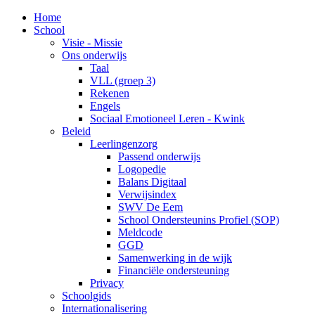
Home
School
Visie - Missie
Ons onderwijs
Taal
VLL (groep 3)
Rekenen
Engels
Sociaal Emotioneel Leren - Kwink
Beleid
Leerlingenzorg
Passend onderwijs
Logopedie
Balans Digitaal
Verwijsindex
SWV De Eem
School Ondersteunins Profiel (SOP)
Meldcode
GGD
Samenwerking in de wijk
Financiële ondersteuning
Privacy
Schoolgids
Internationalisering