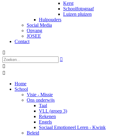
Kerst
Schoolfotograaf
Luizen pluizen
Hulpouders
Social Media
Opvang
JOSEE
Contact




Home
School
Visie - Missie
Ons onderwijs
Taal
VLL (groep 3)
Rekenen
Engels
Sociaal Emotioneel Leren - Kwink
Beleid