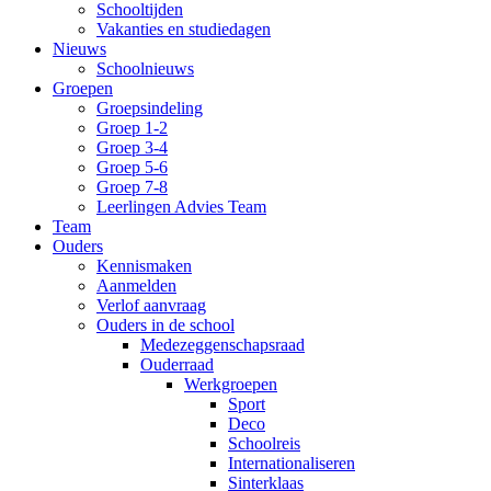
Schooltijden
Vakanties en studiedagen
Nieuws
Schoolnieuws
Groepen
Groepsindeling
Groep 1-2
Groep 3-4
Groep 5-6
Groep 7-8
Leerlingen Advies Team
Team
Ouders
Kennismaken
Aanmelden
Verlof aanvraag
Ouders in de school
Medezeggenschapsraad
Ouderraad
Werkgroepen
Sport
Deco
Schoolreis
Internationaliseren
Sinterklaas