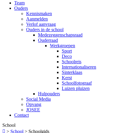
Team
Ouders
Kennismaken
Aanmelden
Verlof aanvraag
Ouders in de school
Medezeggenschapsraad
Ouderraad
Werkgroepen
Sport
Deco
Schoolreis
Internationaliseren
Sinterklaas
Kerst
Schoolfotograaf
Luizen pluizen
Hulpouders
Social Media
Opvang
JOSEE
Contact
School

>
School
>
Schoolgids