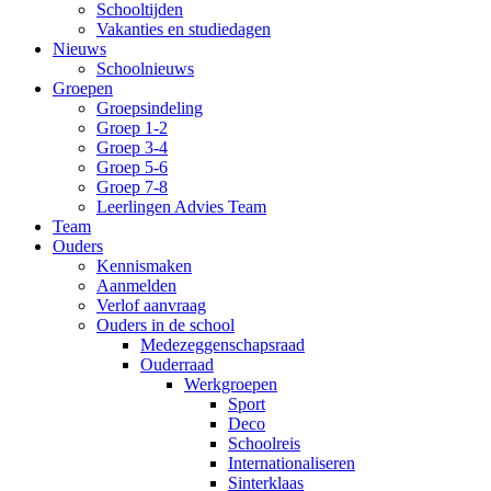
Schooltijden
Vakanties en studiedagen
Nieuws
Schoolnieuws
Groepen
Groepsindeling
Groep 1-2
Groep 3-4
Groep 5-6
Groep 7-8
Leerlingen Advies Team
Team
Ouders
Kennismaken
Aanmelden
Verlof aanvraag
Ouders in de school
Medezeggenschapsraad
Ouderraad
Werkgroepen
Sport
Deco
Schoolreis
Internationaliseren
Sinterklaas