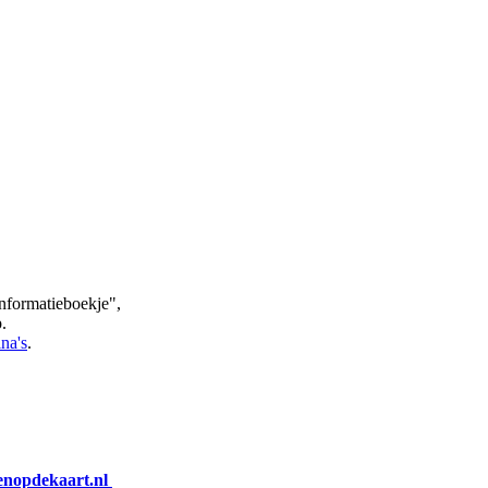
nformatieboekje",
.
na's
.
enopdekaart.nl