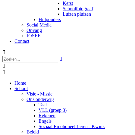
Kerst
Schoolfotograaf
Luizen pluizen
Hulpouders
Social Media
Opvang
JOSEE
Contact




Home
School
Visie - Missie
Ons onderwijs
Taal
VLL (groep 3)
Rekenen
Engels
Sociaal Emotioneel Leren - Kwink
Beleid