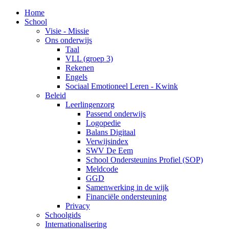
Home
School
Visie - Missie
Ons onderwijs
Taal
VLL (groep 3)
Rekenen
Engels
Sociaal Emotioneel Leren - Kwink
Beleid
Leerlingenzorg
Passend onderwijs
Logopedie
Balans Digitaal
Verwijsindex
SWV De Eem
School Ondersteunins Profiel (SOP)
Meldcode
GGD
Samenwerking in de wijk
Financiële ondersteuning
Privacy
Schoolgids
Internationalisering