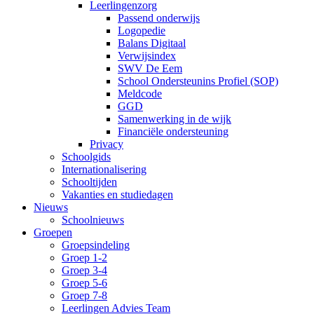
Leerlingenzorg
Passend onderwijs
Logopedie
Balans Digitaal
Verwijsindex
SWV De Eem
School Ondersteunins Profiel (SOP)
Meldcode
GGD
Samenwerking in de wijk
Financiële ondersteuning
Privacy
Schoolgids
Internationalisering
Schooltijden
Vakanties en studiedagen
Nieuws
Schoolnieuws
Groepen
Groepsindeling
Groep 1-2
Groep 3-4
Groep 5-6
Groep 7-8
Leerlingen Advies Team