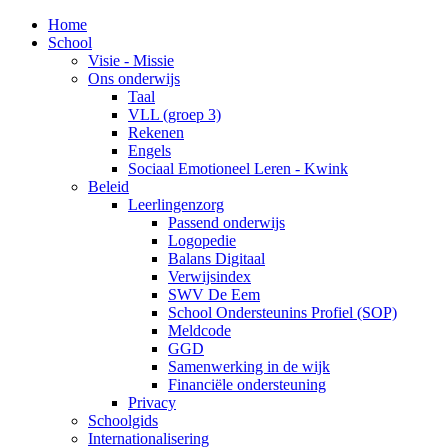
Home
School
Visie - Missie
Ons onderwijs
Taal
VLL (groep 3)
Rekenen
Engels
Sociaal Emotioneel Leren - Kwink
Beleid
Leerlingenzorg
Passend onderwijs
Logopedie
Balans Digitaal
Verwijsindex
SWV De Eem
School Ondersteunins Profiel (SOP)
Meldcode
GGD
Samenwerking in de wijk
Financiële ondersteuning
Privacy
Schoolgids
Internationalisering