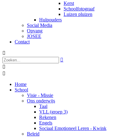
Kerst
Schoolfotograaf
Luizen pluizen
Hulpouders
Social Media
Opvang
JOSEE
Contact




Home
School
Visie - Missie
Ons onderwijs
Taal
VLL (groep 3)
Rekenen
Engels
Sociaal Emotioneel Leren - Kwink
Beleid