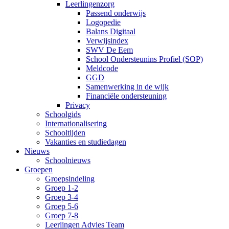
Leerlingenzorg
Passend onderwijs
Logopedie
Balans Digitaal
Verwijsindex
SWV De Eem
School Ondersteunins Profiel (SOP)
Meldcode
GGD
Samenwerking in de wijk
Financiële ondersteuning
Privacy
Schoolgids
Internationalisering
Schooltijden
Vakanties en studiedagen
Nieuws
Schoolnieuws
Groepen
Groepsindeling
Groep 1-2
Groep 3-4
Groep 5-6
Groep 7-8
Leerlingen Advies Team