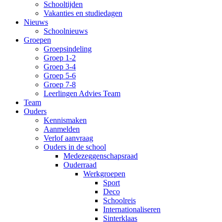
Schooltijden
Vakanties en studiedagen
Nieuws
Schoolnieuws
Groepen
Groepsindeling
Groep 1-2
Groep 3-4
Groep 5-6
Groep 7-8
Leerlingen Advies Team
Team
Ouders
Kennismaken
Aanmelden
Verlof aanvraag
Ouders in de school
Medezeggenschapsraad
Ouderraad
Werkgroepen
Sport
Deco
Schoolreis
Internationaliseren
Sinterklaas