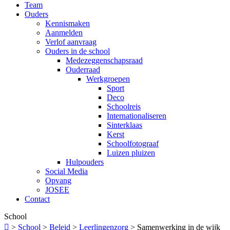
Team
Ouders
Kennismaken
Aanmelden
Verlof aanvraag
Ouders in de school
Medezeggenschapsraad
Ouderraad
Werkgroepen
Sport
Deco
Schoolreis
Internationaliseren
Sinterklaas
Kerst
Schoolfotograaf
Luizen pluizen
Hulpouders
Social Media
Opvang
JOSEE
Contact
School

>
School
>
Beleid
>
Leerlingenzorg
>
Samenwerking in de wijk