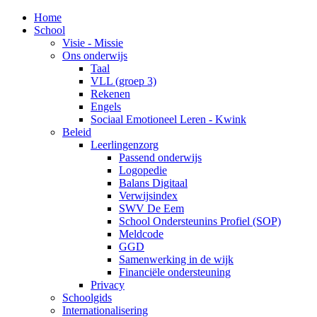
Home
School
Visie - Missie
Ons onderwijs
Taal
VLL (groep 3)
Rekenen
Engels
Sociaal Emotioneel Leren - Kwink
Beleid
Leerlingenzorg
Passend onderwijs
Logopedie
Balans Digitaal
Verwijsindex
SWV De Eem
School Ondersteunins Profiel (SOP)
Meldcode
GGD
Samenwerking in de wijk
Financiële ondersteuning
Privacy
Schoolgids
Internationalisering