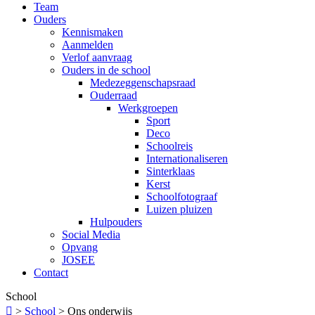
Team
Ouders
Kennismaken
Aanmelden
Verlof aanvraag
Ouders in de school
Medezeggenschapsraad
Ouderraad
Werkgroepen
Sport
Deco
Schoolreis
Internationaliseren
Sinterklaas
Kerst
Schoolfotograaf
Luizen pluizen
Hulpouders
Social Media
Opvang
JOSEE
Contact
School

>
School
>
Ons onderwijs