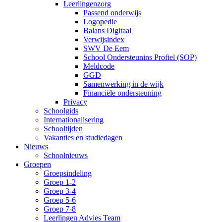
Leerlingenzorg
Passend onderwijs
Logopedie
Balans Digitaal
Verwijsindex
SWV De Eem
School Ondersteunins Profiel (SOP)
Meldcode
GGD
Samenwerking in de wijk
Financiële ondersteuning
Privacy
Schoolgids
Internationalisering
Schooltijden
Vakanties en studiedagen
Nieuws
Schoolnieuws
Groepen
Groepsindeling
Groep 1-2
Groep 3-4
Groep 5-6
Groep 7-8
Leerlingen Advies Team