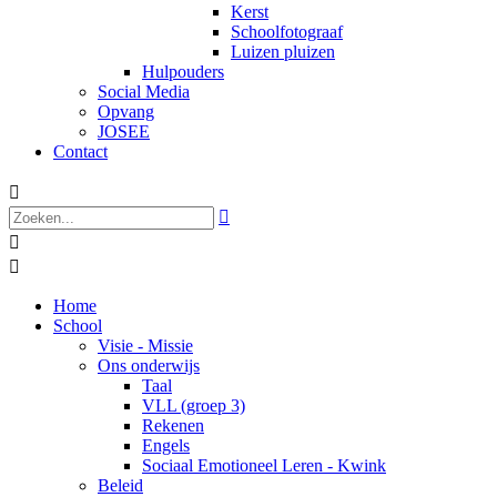
Kerst
Schoolfotograaf
Luizen pluizen
Hulpouders
Social Media
Opvang
JOSEE
Contact




Home
School
Visie - Missie
Ons onderwijs
Taal
VLL (groep 3)
Rekenen
Engels
Sociaal Emotioneel Leren - Kwink
Beleid