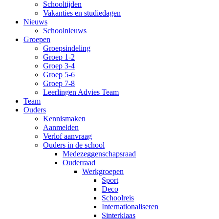
Schooltijden
Vakanties en studiedagen
Nieuws
Schoolnieuws
Groepen
Groepsindeling
Groep 1-2
Groep 3-4
Groep 5-6
Groep 7-8
Leerlingen Advies Team
Team
Ouders
Kennismaken
Aanmelden
Verlof aanvraag
Ouders in de school
Medezeggenschapsraad
Ouderraad
Werkgroepen
Sport
Deco
Schoolreis
Internationaliseren
Sinterklaas