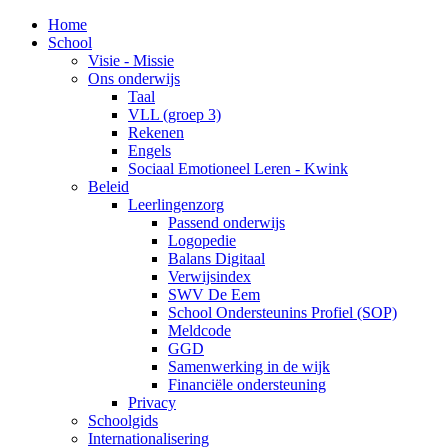
Home
School
Visie - Missie
Ons onderwijs
Taal
VLL (groep 3)
Rekenen
Engels
Sociaal Emotioneel Leren - Kwink
Beleid
Leerlingenzorg
Passend onderwijs
Logopedie
Balans Digitaal
Verwijsindex
SWV De Eem
School Ondersteunins Profiel (SOP)
Meldcode
GGD
Samenwerking in de wijk
Financiële ondersteuning
Privacy
Schoolgids
Internationalisering