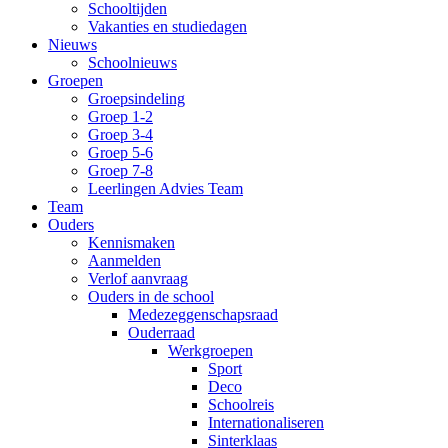
Schooltijden
Vakanties en studiedagen
Nieuws
Schoolnieuws
Groepen
Groepsindeling
Groep 1-2
Groep 3-4
Groep 5-6
Groep 7-8
Leerlingen Advies Team
Team
Ouders
Kennismaken
Aanmelden
Verlof aanvraag
Ouders in de school
Medezeggenschapsraad
Ouderraad
Werkgroepen
Sport
Deco
Schoolreis
Internationaliseren
Sinterklaas