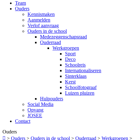
Team
Ouders
Kennismaken
Aanmelden
Verlof aanvraag
Ouders in de school
Medezeggenschapsraad
Ouderraad
Werkgroepen
Sport
Deco
Schoolreis
Internationaliseren
Sinterklaas
Kerst
Schoolfotograaf
Luizen pluizen
Hulpouders
Social Media
Opvang
JOSEE
Contact
Ouders

>
Ouders
>
Ouders in de school
>
Ouderraad
>
Werkgroepen
>