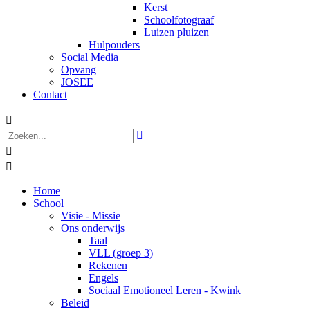
Kerst
Schoolfotograaf
Luizen pluizen
Hulpouders
Social Media
Opvang
JOSEE
Contact




Home
School
Visie - Missie
Ons onderwijs
Taal
VLL (groep 3)
Rekenen
Engels
Sociaal Emotioneel Leren - Kwink
Beleid