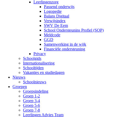
Leerlingenzorg
Passend onderwijs
Logopedie
Balans Digitaal
Verwijsindex
SWV De Eem
School Ondersteunins Profiel (SOP)
Meldcode
GGD
Samenwerking in de wijk
Financiële ondersteuning
Privacy
Schoolgids
Internationalisering
Schooltijden
Vakanties en studiedagen
Nieuws
Schoolnieuws
Groepen
Groepsindeling
Groep 1-2
Groep 3-4
Groep 5-6
Groep 7-8
Leerlingen Advies Team