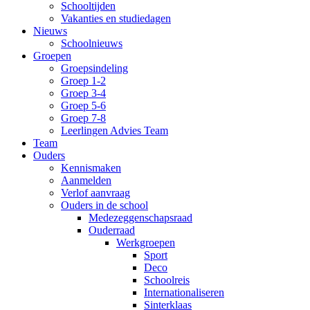
Schooltijden
Vakanties en studiedagen
Nieuws
Schoolnieuws
Groepen
Groepsindeling
Groep 1-2
Groep 3-4
Groep 5-6
Groep 7-8
Leerlingen Advies Team
Team
Ouders
Kennismaken
Aanmelden
Verlof aanvraag
Ouders in de school
Medezeggenschapsraad
Ouderraad
Werkgroepen
Sport
Deco
Schoolreis
Internationaliseren
Sinterklaas