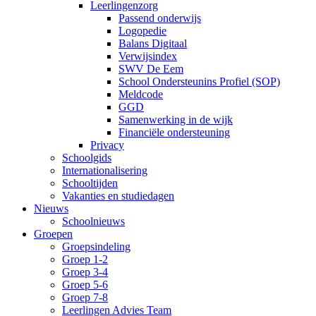
Leerlingenzorg
Passend onderwijs
Logopedie
Balans Digitaal
Verwijsindex
SWV De Eem
School Ondersteunins Profiel (SOP)
Meldcode
GGD
Samenwerking in de wijk
Financiële ondersteuning
Privacy
Schoolgids
Internationalisering
Schooltijden
Vakanties en studiedagen
Nieuws
Schoolnieuws
Groepen
Groepsindeling
Groep 1-2
Groep 3-4
Groep 5-6
Groep 7-8
Leerlingen Advies Team