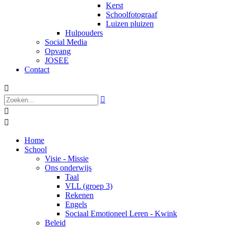
Kerst
Schoolfotograaf
Luizen pluizen
Hulpouders
Social Media
Opvang
JOSEE
Contact




Home
School
Visie - Missie
Ons onderwijs
Taal
VLL (groep 3)
Rekenen
Engels
Sociaal Emotioneel Leren - Kwink
Beleid