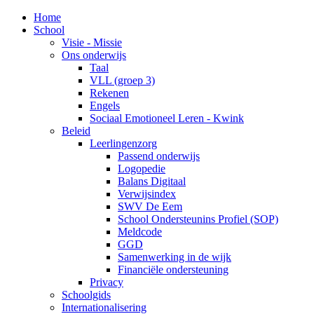
Home
School
Visie - Missie
Ons onderwijs
Taal
VLL (groep 3)
Rekenen
Engels
Sociaal Emotioneel Leren - Kwink
Beleid
Leerlingenzorg
Passend onderwijs
Logopedie
Balans Digitaal
Verwijsindex
SWV De Eem
School Ondersteunins Profiel (SOP)
Meldcode
GGD
Samenwerking in de wijk
Financiële ondersteuning
Privacy
Schoolgids
Internationalisering