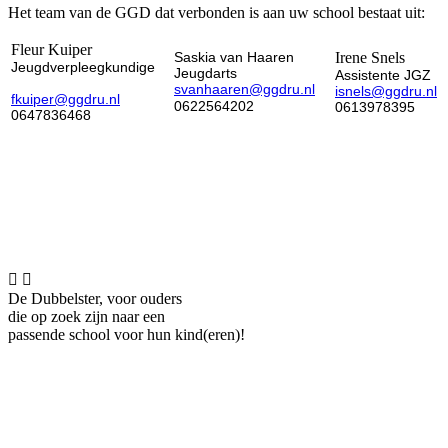
Het team van de GGD dat verbonden is aan uw school bestaat uit:
Fleur Kuiper
Saskia van Haaren
Irene Snels
Jeugdverpleegkundige
Jeugdarts
Assistente JGZ
svanhaaren@ggdru.nl
isnels@ggdru.nl
fkuiper@ggdru.nl
0622564202
0613978395
0647836468


De Dubbelster, voor ouders
die op zoek zijn naar een
passende school voor hun kind(eren)!