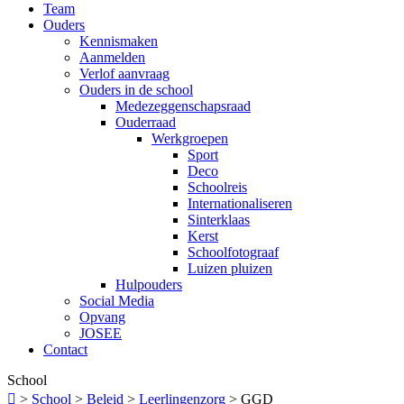
Team
Ouders
Kennismaken
Aanmelden
Verlof aanvraag
Ouders in de school
Medezeggenschapsraad
Ouderraad
Werkgroepen
Sport
Deco
Schoolreis
Internationaliseren
Sinterklaas
Kerst
Schoolfotograaf
Luizen pluizen
Hulpouders
Social Media
Opvang
JOSEE
Contact
School

>
School
>
Beleid
>
Leerlingenzorg
>
GGD