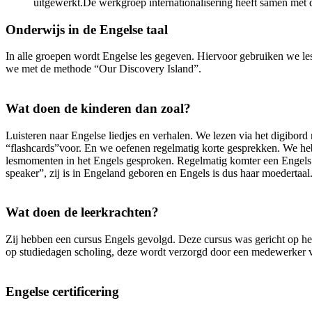
uitgewerkt.De werkgroep internationalisering heeft samen met 
Onderwijs in de Engelse taal
In alle groepen wordt Engelse les gegeven. Hiervoor gebruiken we l
we met de methode “Our Discovery Island”.
Wat doen de kinderen dan zoal?
Luisteren naar Engelse liedjes en verhalen. We lezen via het digibo
“flashcards”voor. En we oefenen regelmatig korte gesprekken. We hebb
lesmomenten in het Engels gesproken. Regelmatig komter een Engels sp
speaker”, zij is in Engeland geboren en Engels is dus haar moedertaal
Wat doen de leerkrachten?
Zij hebben een cursus Engels gevolgd. Deze cursus was gericht op he
op studiedagen scholing, deze wordt verzorgd door een medewerker v
Engelse certificering