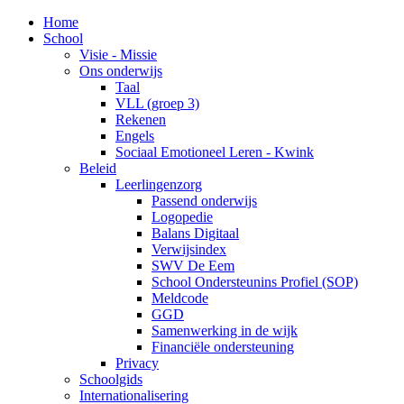
Home
School
Visie - Missie
Ons onderwijs
Taal
VLL (groep 3)
Rekenen
Engels
Sociaal Emotioneel Leren - Kwink
Beleid
Leerlingenzorg
Passend onderwijs
Logopedie
Balans Digitaal
Verwijsindex
SWV De Eem
School Ondersteunins Profiel (SOP)
Meldcode
GGD
Samenwerking in de wijk
Financiële ondersteuning
Privacy
Schoolgids
Internationalisering