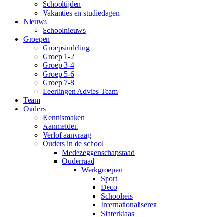
Schooltijden
Vakanties en studiedagen
Nieuws
Schoolnieuws
Groepen
Groepsindeling
Groep 1-2
Groep 3-4
Groep 5-6
Groep 7-8
Leerlingen Advies Team
Team
Ouders
Kennismaken
Aanmelden
Verlof aanvraag
Ouders in de school
Medezeggenschapsraad
Ouderraad
Werkgroepen
Sport
Deco
Schoolreis
Internationaliseren
Sinterklaas