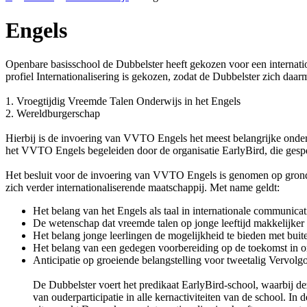
Engels
Openbare basisschool de Dubbelster heeft gekozen voor een internatio
profiel Internationalisering is gekozen, zodat de Dubbelster zich daarm
1. Vroegtijdig Vreemde Talen Onderwijs in het Engels
2. Wereldburgerschap
Hierbij is de invoering van VVTO Engels het meest belangrijke onderd
het VVTO Engels begeleiden door de organisatie EarlyBird, die gespec
Het besluit voor de invoering van VVTO Engels is genomen op grond va
zich verder internationaliserende maatschappij. Met name geldt:
Het belang van het Engels als taal in internationale communicat
De wetenschap dat vreemde talen op jonge leeftijd makkelijker
Het belang jonge leerlingen de mogelijkheid te bieden met buit
Het belang van een gedegen voorbereiding op de toekomst in o
Anticipatie op groeiende belangstelling voor tweetalig Vervolg
De Dubbelster voert het predikaat EarlyBird-school, waarbij de
van ouderparticipatie in alle kernactiviteiten van de school.