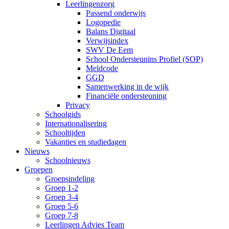
Leerlingenzorg
Passend onderwijs
Logopedie
Balans Digitaal
Verwijsindex
SWV De Eem
School Ondersteunins Profiel (SOP)
Meldcode
GGD
Samenwerking in de wijk
Financiële ondersteuning
Privacy
Schoolgids
Internationalisering
Schooltijden
Vakanties en studiedagen
Nieuws
Schoolnieuws
Groepen
Groepsindeling
Groep 1-2
Groep 3-4
Groep 5-6
Groep 7-8
Leerlingen Advies Team