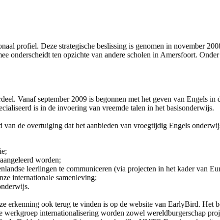
naal profiel. Deze strategische beslissing is genomen in november 200
ee onderscheidt ten opzichte van andere scholen in Amersfoort. Onder Int
eel. Vanaf september 2009 is begonnen met het geven van Engels in de 
ialiseerd is in de invoering van vreemde talen in het basisonderwijs.
n de overtuiging dat het aanbieden van vroegtijdig Engels onderwijs zo
ie;
 aangeleerd worden;
enlandse leerlingen te communiceren (via projecten in het kader van Eu
nze internationale samenleving;
onderwijs.
ze erkenning ook terug te vinden is op de website van EarlyBird. Het b
 In de werkgroep internationalisering worden zowel wereldburgerschap 