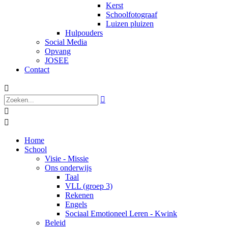
Kerst
Schoolfotograaf
Luizen pluizen
Hulpouders
Social Media
Opvang
JOSEE
Contact




Home
School
Visie - Missie
Ons onderwijs
Taal
VLL (groep 3)
Rekenen
Engels
Sociaal Emotioneel Leren - Kwink
Beleid