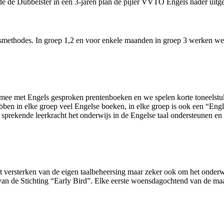
de de Dubbelster in een 3-jaren plan de pijler VVTO Engels nader uit
esmethodes. In groep 1,2 en voor enkele maanden in groep 3 werken w
rd mee met Engels gesproken prentenboeken en we spelen korte toneelst
en in elke groep veel Engelse boeken, in elke groep is ook een “Engli
rekende leerkracht het onderwijs in de Engelse taal ondersteunen en ex
.
t versterken van de eigen taalbeheersing maar zeker ook om het onderw
an de Stichting “Early Bird”. Elke eerste woensdagochtend van de maa