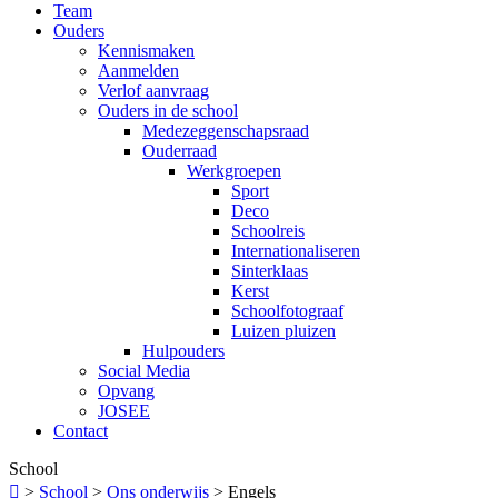
Team
Ouders
Kennismaken
Aanmelden
Verlof aanvraag
Ouders in de school
Medezeggenschapsraad
Ouderraad
Werkgroepen
Sport
Deco
Schoolreis
Internationaliseren
Sinterklaas
Kerst
Schoolfotograaf
Luizen pluizen
Hulpouders
Social Media
Opvang
JOSEE
Contact
School

>
School
>
Ons onderwijs
>
Engels