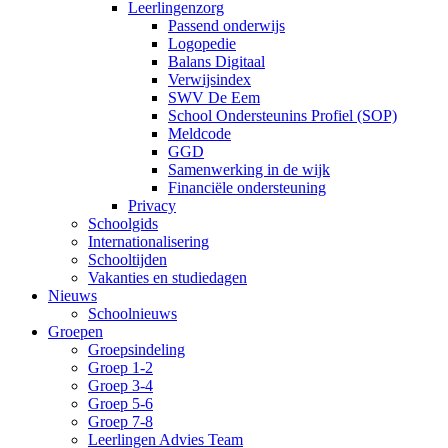
Leerlingenzorg
Passend onderwijs
Logopedie
Balans Digitaal
Verwijsindex
SWV De Eem
School Ondersteunins Profiel (SOP)
Meldcode
GGD
Samenwerking in de wijk
Financiële ondersteuning
Privacy
Schoolgids
Internationalisering
Schooltijden
Vakanties en studiedagen
Nieuws
Schoolnieuws
Groepen
Groepsindeling
Groep 1-2
Groep 3-4
Groep 5-6
Groep 7-8
Leerlingen Advies Team