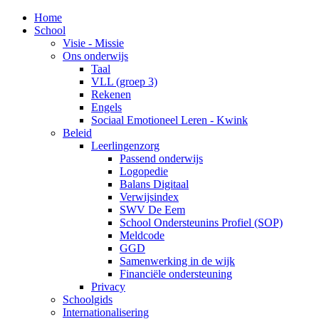
Home
School
Visie - Missie
Ons onderwijs
Taal
VLL (groep 3)
Rekenen
Engels
Sociaal Emotioneel Leren - Kwink
Beleid
Leerlingenzorg
Passend onderwijs
Logopedie
Balans Digitaal
Verwijsindex
SWV De Eem
School Ondersteunins Profiel (SOP)
Meldcode
GGD
Samenwerking in de wijk
Financiële ondersteuning
Privacy
Schoolgids
Internationalisering