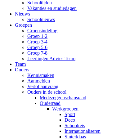
Schooltijden
Vakanties en studiedagen
Nieuws
Schoolnieuws
Groepen
Groepsindeling
Groep 1-2
Groep 3-4
Groep 5-6
Groep 7-8
Leerlingen Advies Team
Team
Ouders
Kennismaken
Aanmelden
Verlof aanvraag
Ouders in de school
Medezeggenschapsraad
Ouderraad
Werkgroepen
Sport
Deco
Schoolreis
Internationaliseren
Sinterklaas