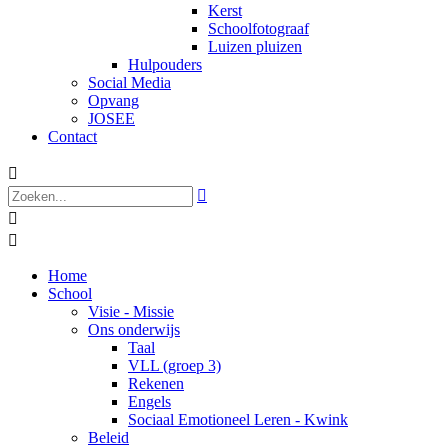
Kerst
Schoolfotograaf
Luizen pluizen
Hulpouders
Social Media
Opvang
JOSEE
Contact




Home
School
Visie - Missie
Ons onderwijs
Taal
VLL (groep 3)
Rekenen
Engels
Sociaal Emotioneel Leren - Kwink
Beleid