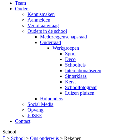
Team
Ouders
Kennismaken
Aanmelden
Verlof aanvraag
Ouders in de school
Medezeggenschapsraad
Ouderraad
Werkgroepen
Sport
Deco
Schoolreis
Internationaliseren
Sinterklaas
Kerst
Schoolfotograaf
Luizen pluizen
Hulpouders
Social Media
Opvang
JOSEE
Contact
School

>
School
>
Ons onderwijs
>
Rekenen