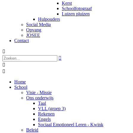
Kerst
Schoolfotograaf
Luizen pluizen
Hulpouders
Social Media
Opvang
JOSEE
Contact




Home
School
Visie - Missie
Ons onderwijs
Taal
VLL (groep 3)
Rekenen
Engels
Sociaal Emotioneel Leren - Kwink
Beleid