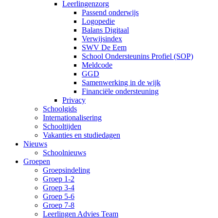
Leerlingenzorg
Passend onderwijs
Logopedie
Balans Digitaal
Verwijsindex
SWV De Eem
School Ondersteunins Profiel (SOP)
Meldcode
GGD
Samenwerking in de wijk
Financiële ondersteuning
Privacy
Schoolgids
Internationalisering
Schooltijden
Vakanties en studiedagen
Nieuws
Schoolnieuws
Groepen
Groepsindeling
Groep 1-2
Groep 3-4
Groep 5-6
Groep 7-8
Leerlingen Advies Team