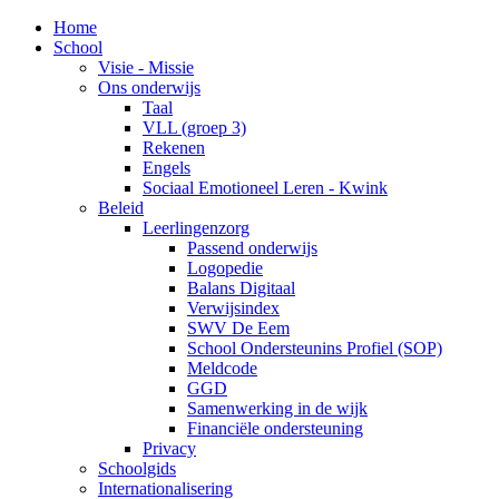
Home
School
Visie - Missie
Ons onderwijs
Taal
VLL (groep 3)
Rekenen
Engels
Sociaal Emotioneel Leren - Kwink
Beleid
Leerlingenzorg
Passend onderwijs
Logopedie
Balans Digitaal
Verwijsindex
SWV De Eem
School Ondersteunins Profiel (SOP)
Meldcode
GGD
Samenwerking in de wijk
Financiële ondersteuning
Privacy
Schoolgids
Internationalisering