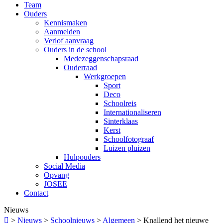
Team
Ouders
Kennismaken
Aanmelden
Verlof aanvraag
Ouders in de school
Medezeggenschapsraad
Ouderraad
Werkgroepen
Sport
Deco
Schoolreis
Internationaliseren
Sinterklaas
Kerst
Schoolfotograaf
Luizen pluizen
Hulpouders
Social Media
Opvang
JOSEE
Contact
Nieuws

>
Nieuws
>
Schoolnieuws
>
Algemeen
>
Knallend het nieuwe