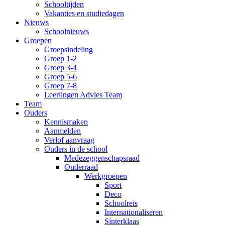
Schooltijden
Vakanties en studiedagen
Nieuws
Schoolnieuws
Groepen
Groepsindeling
Groep 1-2
Groep 3-4
Groep 5-6
Groep 7-8
Leerlingen Advies Team
Team
Ouders
Kennismaken
Aanmelden
Verlof aanvraag
Ouders in de school
Medezeggenschapsraad
Ouderraad
Werkgroepen
Sport
Deco
Schoolreis
Internationaliseren
Sinterklaas