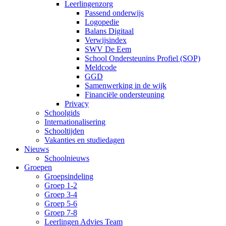
Leerlingenzorg
Passend onderwijs
Logopedie
Balans Digitaal
Verwijsindex
SWV De Eem
School Ondersteunins Profiel (SOP)
Meldcode
GGD
Samenwerking in de wijk
Financiële ondersteuning
Privacy
Schoolgids
Internationalisering
Schooltijden
Vakanties en studiedagen
Nieuws
Schoolnieuws
Groepen
Groepsindeling
Groep 1-2
Groep 3-4
Groep 5-6
Groep 7-8
Leerlingen Advies Team