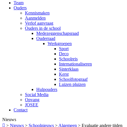
Team
Ouders
Kennismaken
Aanmelden
Verlof aanvraag
Ouders in de school
Medezeggenschapsraad
Ouderraad
Werkgroepen
Sport
Deco
Schoolreis
Internationaliseren
Sinterklaas
Kerst
Schoolfotograaf
Luizen pluizen
Hulpouders
Social Media
Opvang
JOSEE
Contact
Nieuws

>
Nieuws
>
Schoolnieuws
>
Algemeen
>
Evaluatie andere tijden