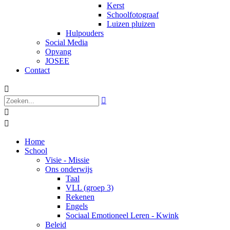
Kerst
Schoolfotograaf
Luizen pluizen
Hulpouders
Social Media
Opvang
JOSEE
Contact




Home
School
Visie - Missie
Ons onderwijs
Taal
VLL (groep 3)
Rekenen
Engels
Sociaal Emotioneel Leren - Kwink
Beleid