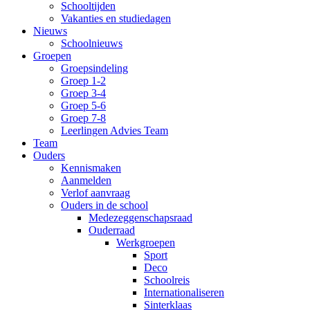
Schooltijden
Vakanties en studiedagen
Nieuws
Schoolnieuws
Groepen
Groepsindeling
Groep 1-2
Groep 3-4
Groep 5-6
Groep 7-8
Leerlingen Advies Team
Team
Ouders
Kennismaken
Aanmelden
Verlof aanvraag
Ouders in de school
Medezeggenschapsraad
Ouderraad
Werkgroepen
Sport
Deco
Schoolreis
Internationaliseren
Sinterklaas