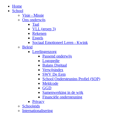
Home
School
Visie - Missie
Ons onderwijs
Taal
VLL (groep 3)
Rekenen
Engels
Sociaal Emotioneel Leren - Kwink
Beleid
Leerlingenzorg
Passend onderwijs
Logopedie
Balans Digitaal
Verwijsindex
SWV De Eem
School Ondersteunins Profiel (SOP)
Meldcode
GGD
Samenwerking in de wijk
Financiële ondersteuning
Privacy
Schoolgids
Internationalisering